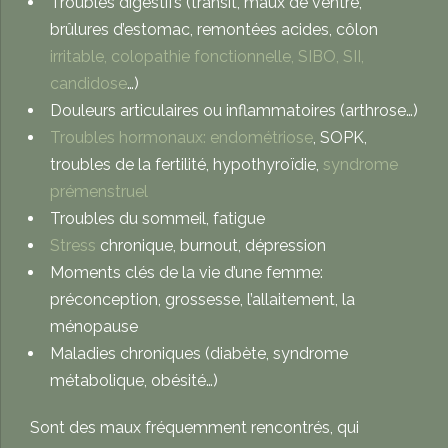
Troubles digestifs (transit, maux de ventre,
brûlures d’estomac, remontées acides, côlon
irritable, colopathie fonctionnelle, SIBO, SII,
candidose
…)
Douleurs articulaires ou
inflammatoires (arthrose…)
Troubles hormonaux: endométriose
, SOPK,
troubles de la fertilité, hypothyroïdie,
syndrome
prémenstruel
Troubles du sommeil, fatigue
Stress
chronique, burnout, d
épression
Moments clés de la vie d’une femme:
préconception,
grossesse, l’allaitement, la
ménopause
Maladies chroniques (diabète, syndrome
métabolique, obésité…)
Sont des maux fréquemment rencontrés, qui