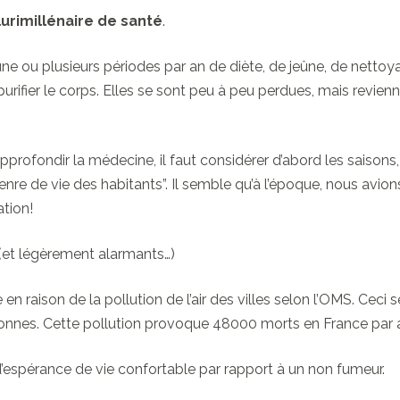
lurimillénaire de santé
.
 a une ou plusieurs périodes par an de diète, de jeûne, de net
rifier le corps. Elles se sont peu à peu perdues, mais revien
profondir la médecine, il faut considérer d’abord les saisons,
 genre de vie des habitants”. Il semble qu’à l’époque, nous avi
tion!
 (et légèrement alarmants…)
n raison de la pollution de l’air des villes selon l’OMS. Cec
rsonnes. Cette pollution provoque 48000 morts en France par 
espérance de vie confortable par rapport à un non fumeur.